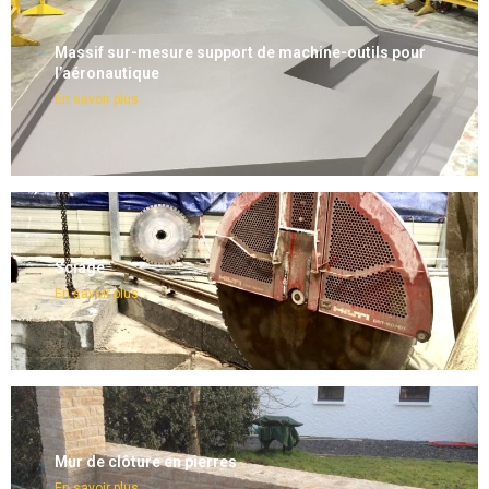
Massif sur-mesure support de machine-outils pour
l’aéronautique
En savoir plus
Sciage
En savoir plus
Mur de clôture en pierres
En savoir plus